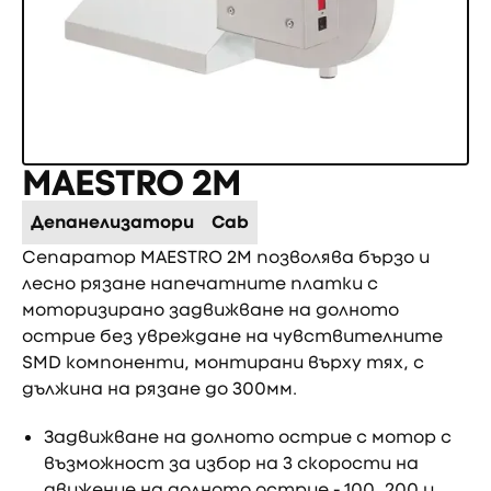
MAESTRO 2M
Депанелизатори
Cab
Сепаратор MAESTRO 2M позволява бързо и
лесно рязане напечатните платки с
моторизирано задвижване на долното
острие без увреждане на чувствителните
SMD компоненти, монтирани върху тях, с
дължина на рязане до 300мм.
Задвижване на долното острие с мотор с
възможност за избор на 3 скорости на
движение на долното острие - 100, 200 и