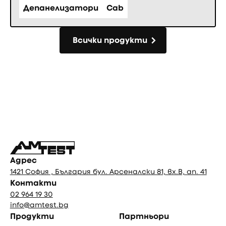
Депанелизатори
Cab
Всички продукти
Всички продукти
Фуутър
Адрес
1421 София , България бул. Арсеналски 81, вх.В, ап. 41
Контакти
02 964 19 30
info@amtest.bg
Продукти
Партньори