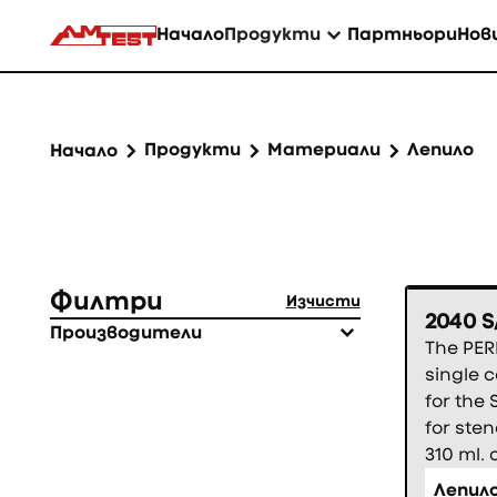
Начало
Продукти
Партньори
Нов
Продукти
Материали
Лепило
Начало
Филтри
Изчисти
2040 S
Производители
The PER
Permacol
single 
for the
for sten
310 ml. 
Лепил