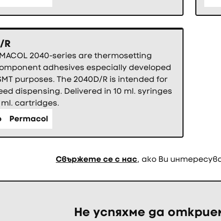
/R
MACOL 2040-series are thermosetting
component adhesives especially developed
 SMT purposes. The 2040D/R is intended for
ed dispensing. Delivered in 10 ml. syringes
ml. cartridges.
о
Permacol
Свържете се с нас
, ако Ви интересув
Не успяхме да откри