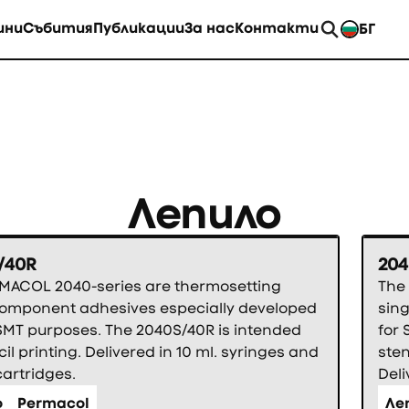
ини
Събития
Публикации
За нас
Контакти
БГ
EN
Лепило
/40R
204
MACOL 2040-series are thermosetting
The
component adhesives especially developed
sin
 SMT purposes. The 2040S/40R is intended
for 
cil printing. Delivered in 10 ml. syringes and
sten
cartridges.
Deli
о
Permacol
Ле