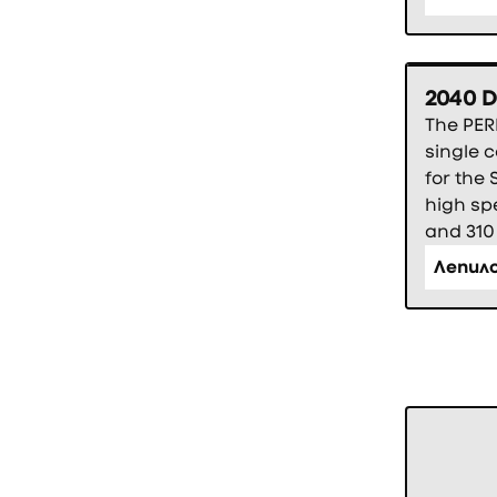
2040 D
The PER
single 
for the
high spe
and 310 
Лепил