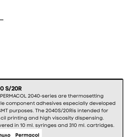
0 S/20R
 PERMACOL 2040-series are thermosetting
gle component adhesives especially developed
SMT purposes. The 2040S/20Ris intended for
cil printing and high viscosity dispensing.
vered in 10 ml. syringes and 310 ml. cartridges.
пило
Permacol