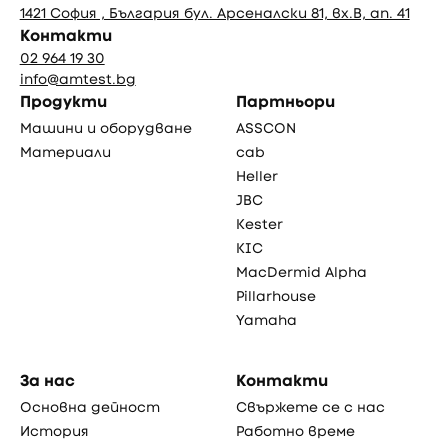
1421 София , България бул. Арсеналски 81, вх.В, ап. 41
Контакти
02 964 19 30
info@amtest.bg
Продукти
Партньори
Машини и оборудване
ASSCON
Материали
cab
Heller
JBC
Kester
KIC
MacDermid Alpha
Pillarhouse
Yamaha
За нас
Контакти
Основна дейност
Свържете се с нас
История
Работно време