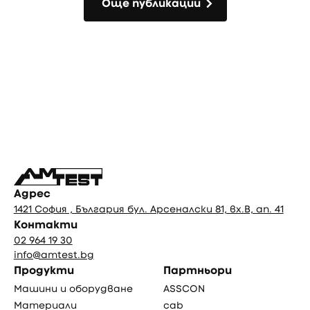
Още публикации
Още публикации
Фуутър
Адрес
1421 София , България бул. Арсеналски 81, вх.В, ап. 41
Контакти
02 964 19 30
info@amtest.bg
Продукти
Партньори
Машини и оборудване
ASSCON
Материали
cab