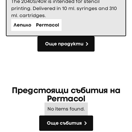
The 2040S/40R is intended for stencil
printing. Delivered in 10 ml. syringes and 310
ml. cartridges.
Лепило
Permacol
Още продукти
Още продукти
Предстоящи събития на
Permacol
No items found.
Още събития
Още събития