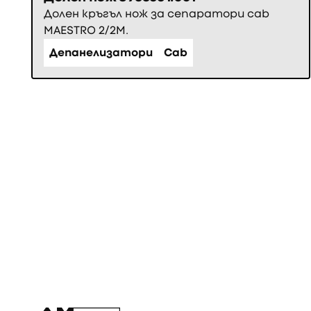
Долен кръгъл нож за сепаратори cab
MAESTRO 2/2M.
Депанелизатори
Cab
Фуутър