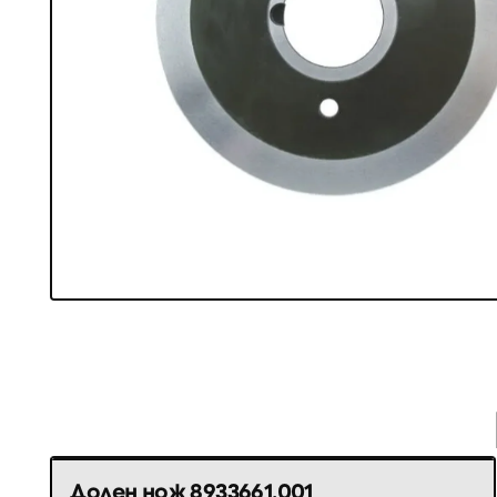
Долен нож 8933661.001