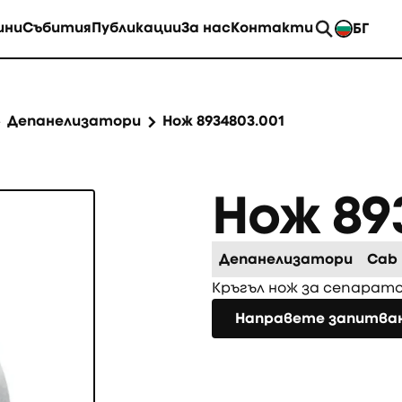
ини
Събития
Публикации
За нас
Контакти
БГ
EN
Депанелизатори
Нож 8934803.001
Нож 89
Депанелизатори
Cab
Кръгъл нож за сепарато
Направете запитване
Направете запитва