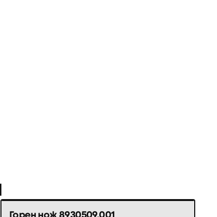
и
Горен нож 8930509.001