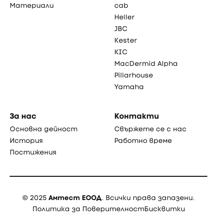
Материали
cab
Heller
JBC
Kester
KIC
MacDermid Alpha
Pillarhouse
Yamaha
За нас
Контакти
Основна дейност
Свържете се с нас
История
Работно време
Постижения
© 2025
Амтест ЕООД
. Всички права запазени.
Политика за Поверителност
Бисквитки