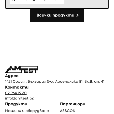
Всички продукти
Всички продукти
Фуутър
Адрес
1421 София , България бул. Арсеналски 81, вх.В, ап. 41
Контакти
02 964 19 30
info@amtest.bg
Продукти
Партньори
Машини и оборудване
ASSCON