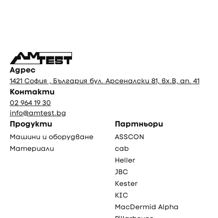
Фуутър
Адрес
1421 София , България бул. Арсеналски 81, вх.В, ап. 41
Контакти
02 964 19 30
info@amtest.bg
Продукти
Партньори
Машини и оборудване
ASSCON
Материали
cab
Heller
JBC
Kester
KIC
MacDermid Alpha