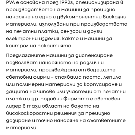
PVA е основана през 1992г, специализирана в
производството на машини за прецизно
нанасяне на едно и двукомпонентни вискозни
материали, използвани при производството
на печатни платки, сензори и други
електронни изделия, както и машини за
контрол на покритията.
Предлаганите машини за диспенсиране
позволяват нанасянето на различни
материали, произвеждани от водещите
световни фирми – спояваща паста, лепило
или полимерни материали за корпусиране и
защита на чипове или участъци от печатни
платки и др. подобни.Фирмата е световен
лидер в тази област на базата на
високоскоростни решения за прецизно
дозиране и точно нанасяне на съответните
материали.