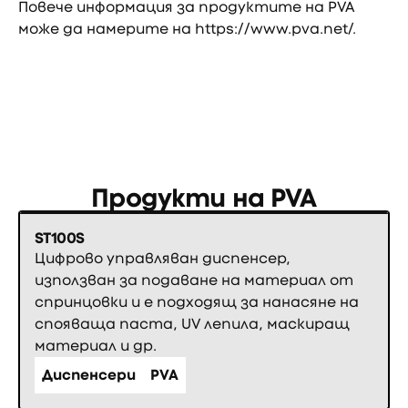
Повече информация за продуктите на PVA
може да намерите на
https://www.pva.net/
.
Продукти на
PVA
ST100S
Цифрово управляван диспенсер,
използван за подаване на материал от
спринцовки и е подходящ за нанасяне на
спояваща паста, UV лепила, маскиращ
материал и др.
Диспенсери
PVA