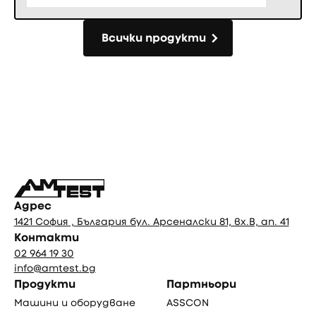
Всички продукти
Всички продукти
Фуутър
Адрес
1421 София , България бул. Арсеналски 81, вх.В, ап. 41
Контакти
02 964 19 30
info@amtest.bg
Продукти
Партньори
Машини и оборудване
ASSCON