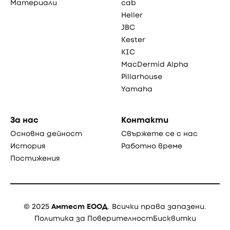
Материали
cab
Heller
JBC
Kester
KIC
MacDermid Alpha
Pillarhouse
Yamaha
За нас
Контакти
Основна дейност
Свържете се с нас
История
Работно време
Постижения
© 2025
Амтест ЕООД
. Всички права запазени.
Политика за Поверителност
Бисквитки