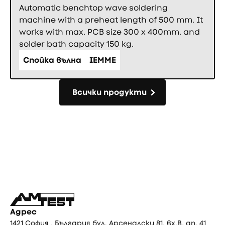
Automatic benchtop wave soldering
machine with a preheat length of 500 mm. It
works with max. PCB size 300 x 400mm. and
solder bath capacity 150 kg.
Спойка вълна
IEMME
Всички продукти
Всички продукти
Фуутър
Адрес
1421 София , България бул. Арсеналски 81, вх.В, ап. 41