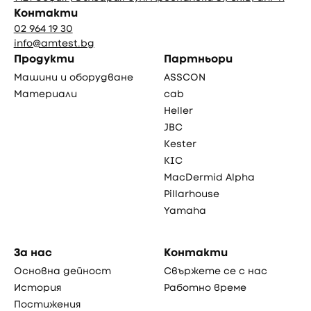
Контакти
02 964 19 30
info@amtest.bg
Продукти
Партньори
Машини и оборудване
ASSCON
Материали
cab
Heller
JBC
Kester
KIC
MacDermid Alpha
Pillarhouse
Yamaha
За нас
Контакти
Основна дейност
Свържете се с нас
История
Работно време
Постижения