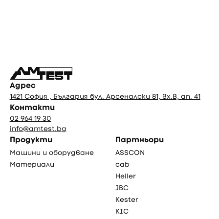
Фуутър
Адрес
1421 София , България бул. Арсеналски 81, вх.В, ап. 41
Контакти
02 964 19 30
info@amtest.bg
Продукти
Партньори
Машини и оборудване
ASSCON
Материали
cab
Heller
JBC
Kester
KIC