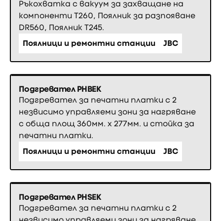
Ръкохватка с вакуум за захващане на
компоненти Т260, Поялник за разпояване
DR560, Поялник T245.
Поялници и ремонтни станции
JBC
Подгревател PHBEK
Подгревател за печатни платки с 2
незвисимо управляеми зони за нагряване
с обща площ 360мм. х 277мм. и стойка за
печатни платки.
Поялници и ремонтни станции
JBC
Подгревател PHSEK
Подгревател за печатни платки с 2
незвисимо управляеми зони за нагряване