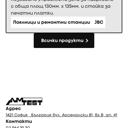
с обща площ 130мм. х 135мм. и стойка за
печатни платки.
Поялници и ремонтни станции
JBC
Всички продукти
Всички продукти
Фуутър
Адрес
1421 София , България бул. Арсеналски 81, вх.В, ап. 41
Контакти
02 964 19 30