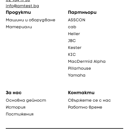
info@amtest.bg
Продукти
Партньори
Машини и оборудване
ASSCON
Материали
cab
Heller
JBC
Kester
KIC
MacDermid Alpha
Pillarhouse
Yamaha
За нас
Контакти
Основна дейност
Свържете се с нас
История
Работно време
Постижения