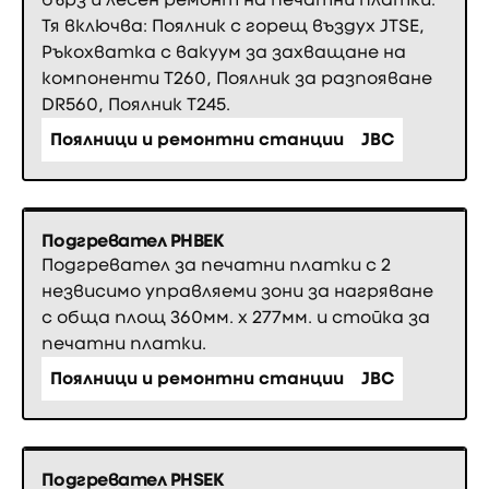
Тя включва: Поялник с горещ въздух JTSE,
Ръкохватка с вакуум за захващане на
компоненти Т260, Поялник за разпояване
DR560, Поялник T245.
Поялници и ремонтни станции
JBC
Подгревател PHBEK
Подгревател за печатни платки с 2
незвисимо управляеми зони за нагряване
с обща площ 360мм. х 277мм. и стойка за
печатни платки.
Поялници и ремонтни станции
JBC
Подгревател PHSEK