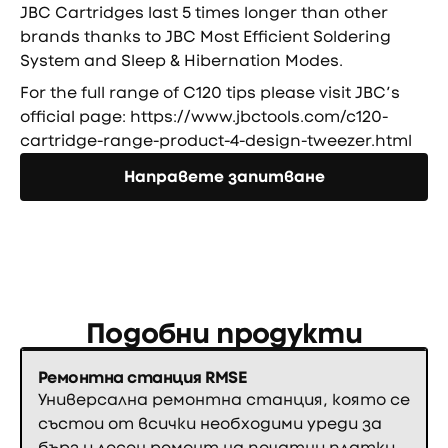
JBC Cartridges last 5 times longer than other
brands thanks to JBC Most Efficient Soldering
System and Sleep & Hibernation Modes.
For the full range of C120 tips please visit JBC’s
official page:
https://www.jbctools.com/c120-
cartridge-range-product-4-design-tweezer.html
Направете запитване
Направете запитване
Подобни продукти
Ремонтна станция RMSE
Универсална ремонтна станция, която се
състои от всички необходими уреди за
бърз и лесен ремонт на печатни платки.