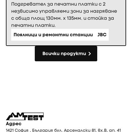
Подгревател за печатни платки с 2
незвисимо управляеми зони за нагряване
с обща площ 130мм. х 135мм. и стойка за
печатни платки.
Поялници и ремонтни станции
JBC
Всички продукти
Всички продукти
Фуутър
Адрес
1421 София , България бул. Арсеналски 81, вх.В, ап. 41