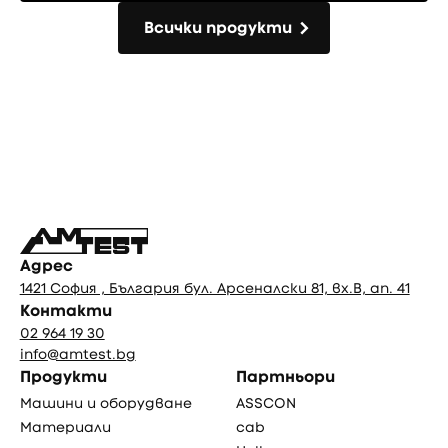
Всички продукти
Всички продукти
Фуутър
Адрес
1421 София , България бул. Арсеналски 81, вх.В, ап. 41
Контакти
02 964 19 30
info@amtest.bg
Продукти
Партньори
Машини и оборудване
ASSCON
Материали
cab