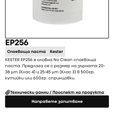
EP256
Спояваща паста
Kester
KESTER EP256 е оловна No Clean спояваща
паста. Предлага се с размер на зърната 20-
38 µm (Клас 4) и 25-45 µm (Клас 3) в 500гр.
кутийки или 600гр. спринцовки.
Технически данни / Проспект на продукта
Направете запитване
Направете запитване