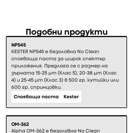
Подобни продукти
NP545
KESTER NP545 е безоловна No Clean
спояваща паста за широк спектър
приложения. Предлага се с размер на
зърната 15-25 µm (Клас 5), 20-38 µm (Клас
4) и 25-45 µm (Клас 3) в 500 гр. кутийки или
600 гр. спринцовки.
Спояваща паста
Kester
OM-362
Alpha OM-362 е безоловна No Clean