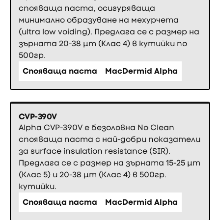
спояваща паста, осигуряваща
минимално образуване на мехурчета
(ultra low voiding). Предлага се с размер на
зърната 20-38 µm (Клас 4) в кутийки по
500гр.
Спояваща паста
MacDermid Alpha
CVP-390V
Alpha CVP-390V е безоловна No Clean
спояваща паста с най-добри показатели
за surface insulation resistance (SIR).
Предлага се с размер на зърната 15-25 µm
(Клас 5) и 20-38 µm (Клас 4) в 500гр.
кутийки.
Спояваща паста
MacDermid Alpha