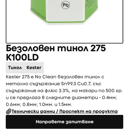
Безоловен тинол 275
К100LD
Тинол
Kester
Kester 275 е No Clean безоловен тинол с
метално съдържание Sn99.3 Cu0.7, със
съдържание на флюс 3.3%, на макари по 500 гр.
и се предлага в следните диаметри - 0.4мм;
0.6мм; 0.8мм; 1.0мм. и 1.5мм.
Технически данни / Проспект на продукта
Направете запитване
Направете запитване