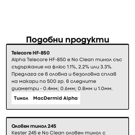
Подобни продукти
Telecore HF-850
Alpha Telecore HF-850 е No Clean тинол със
съдържание на флюс 1.1%, 2.2% или 3.3%.
Предлага се в оловна и безоловна сплав
на макари по 500 гр. в следните
диаметри - 0.4мм; 0.6мм; 0.8мм и 1.0мм.
Тинол
MacDermid Alpha
Оловен тинол 245
Kester 245 е No Clean оловен тинол с