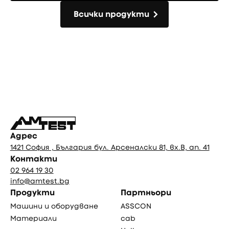
Всички продукти
Всички продукти
Фуутър
Адрес
1421 София , България бул. Арсеналски 81, вх.В, ап. 41
Контакти
02 964 19 30
info@amtest.bg
Продукти
Партньори
Машини и оборудване
ASSCON
Материали
cab