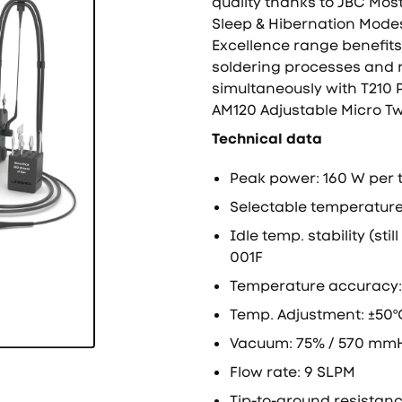
quality thanks to JBC Most
Sleep & Hibernation Modes h
Excellence range benefits 
soldering processes and
simultaneously with T210 
AM120 Adjustable Micro T
Technical data
Peak power: 160 W per t
Selectable temperature: 
Idle temp. stability (sti
001F
Temperature accuracy: 
Temp. Adjustment: ±50º
Vacuum: 75% / 570 mmH
Flow rate: 9 SLPM
Tip-to-ground resistan