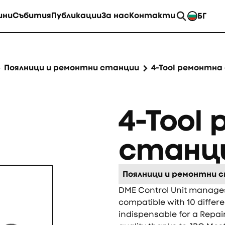
ини
Събития
Публикации
За нас
Контакти
БГ
EN
Поялници и ремонтни станции
4-Tool ремонтна
4-Tool
станц
Поялници и ремонтни 
DME Control Unit manages u
compatible with 10 differe
indispensable for a Repair