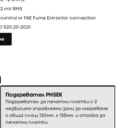
 <2 mV RMS
control or FAE Fume Extractor connection
D S20.20-2021
не
и
Подгревател PHSEK
Подгревател за печатни платки с 2
незвисимо управляеми зони за нагряване
с обща площ 130мм. х 135мм. и стойка за
печатни платки.