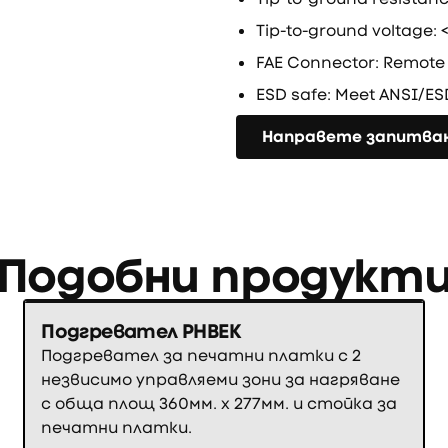
Tip-to-ground voltage:
FAE Connector: Remote 
ESD safe: Meet ANSI/ES
Направете запитване
Направете запитва
Подобни продукт
Подгревател PHBEK
Подгревател за печатни платки с 2
незвисимо управляеми зони за нагряване
с обща площ 360мм. х 277мм. и стойка за
печатни платки.