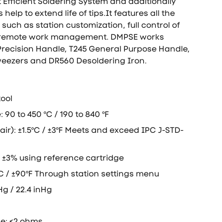
 Efficient Soldering System and additionally
elp to extend life of tips.It features all the
such as station customization, full control of
 remote work management. DMPSE works
Precision Handle, T245 General Purpose Handle,
weezers and DR560 Desoldering Iron.
ool
90 to 450 ºC / 190 to 840 ºF
ll air): ±1.5ºC / ±3ºF Meets and exceed IPC J-STD-
±3% using reference cartridge
C / ±90ºF Through station settings menu
g / 22.4 inHg
ce: <2 ohms