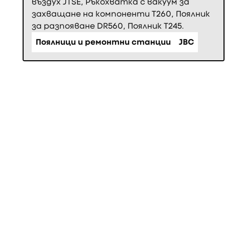
въздух JTSE, Ръкохватка с вакуум за
захващане на компоненти Т260, Поялник
за разпояване DR560, Поялник T245.
Поялници и ремонтни станции
JBC
Фуутър