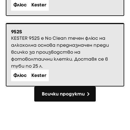
Флюс
Kester
952S
KESTER 952S е No Clean течен флюс на
алкохолна основа предназначен преди
всичко за производство на
фотоволтаични клетки. Доставя се в
туби по 25 л.
Флюс
Kester
Всички продукти
Всички продукти