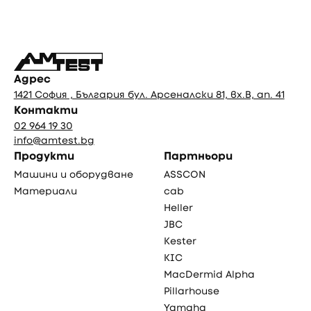
Фуутър
Адрес
1421 София , България бул. Арсеналски 81, вх.В, ап. 41
Контакти
02 964 19 30
info@amtest.bg
Продукти
Партньори
Машини и оборудване
ASSCON
Материали
cab
Heller
JBC
Kester
KIC
MacDermid Alpha
Pillarhouse
Yamaha