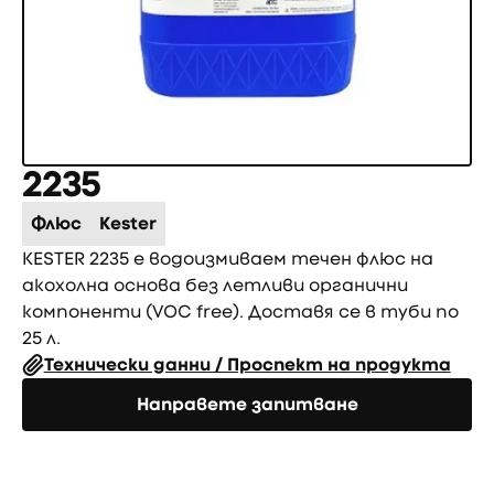
2235
Флюс
Kester
KESTER 2235 е водоизмиваем течен флюс на
акохолна основа без летливи органични
компоненти (VOC free). Доставя се в туби по
25 л.
Технически данни / Проспект на продукта
Направете запитване
Направете запитване