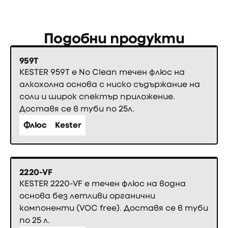
Подобни продукти
959T
KESTER 959T е No Clean течен флюс на
алкохолна основа с ниско съдържание на
соли и широк спектър приложение.
Доставя се в туби по 25л.
Флюс
Kester
2220-VF
KESTER 2220-VF е течен флюс на водна
основа без летливи органични
компоненти (VOC free). Доставя се в туби
по 25 л.