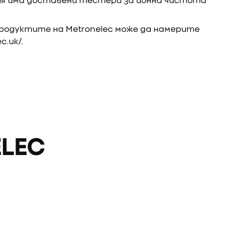
рия има доставени тестери за йонна чистота
продуктите на Metronelec може да намерите
c.uk/
.
LEC