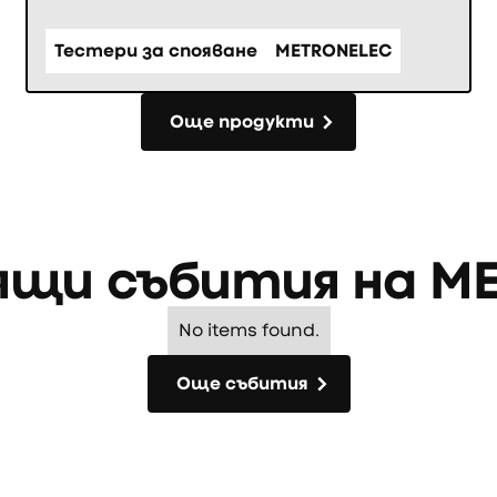
Тестери за спояване
METRONELEC
Още продукти
Още продукти
ящи събития на
ME
No items found.
Още събития
Още събития