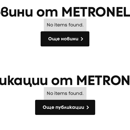
овини от
METRONE
No items found.
Още новини
Още новини
ликации от
METRON
No items found.
Още публикации
Още публикации