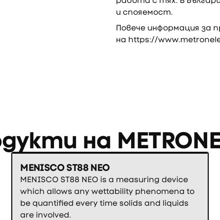
работа с тях. В Бълга
и спояемост.
Повече информация за 
на
https://www.metronele
одукти на
METRONE
MENISCO ST88 NEO
MENISCO ST88 NEO is a measuring device
which allows any wettability phenomena to
be quantified every time solids and liquids
are involved.