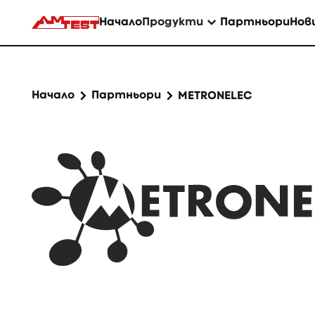
Начало
Продукти
Партньори
Нов
Начало
Партньори
METRONELEC