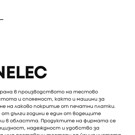
NELEC
зирана в производството на тестово
истота и спояемост, както и машини за
е на лаково покритие от печатни платки.
 и от дълги години е един от водещите
ли в областта. Продуктите на фирмата се
ецизност, надеждност и удобство за