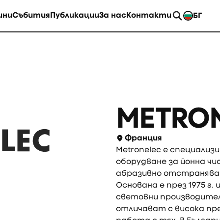
ини
Събития
Публикации
За нас
Контакти
БГ
EN
METRO
Франция
Metronelec е специали
оборудване за йонна ч
абразивно отстраняван
Основана е през 1975 г.
световни производите
отличават с висока пр