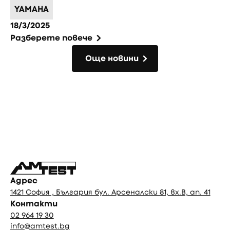
YAMAHA
18/3/2025
Разберете повече
Още новини
Още новини
Фуутър
Адрес
1421 София , България бул. Арсеналски 81, вх.В, ап. 41
Контакти
02 964 19 30
info@amtest.bg