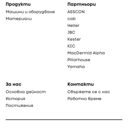
Продукти
Партньори
Машини и оборудване
ASSCON
Материали
cab
Heller
JBC
Kester
KIC
MacDermid Alpha
Pillarhouse
Yamaha
За нас
Контакти
Основна дейност
Свържете се с нас
История
Работно време
Постижения