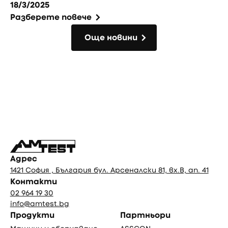
18/3/2025
Разберете повече
Още новини
Още новини
Фуутър
Адрес
1421 София , България бул. Арсеналски 81, вх.В, ап. 41
Контакти
02 964 19 30
info@amtest.bg
Продукти
Партньори