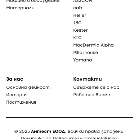
Машини и оборудване
ASSCON
Материали
cab
Heller
JBC
Kester
KIC
MacDermid Alpha
Pillarhouse
Yamaha
За нас
Контакти
Основна дейност
Свържете се с нас
История
Работно време
Постижения
© 2025
Амтест ЕООД
. Всички права запазени.
Политика за Поверителност
Бисквитки